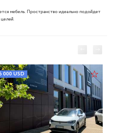
ется мебель. Пространство идеально подойдет 
6 000
USD
6 500
U