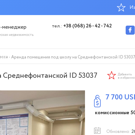
Из
тел.:
+38 (068) 26 - 42 - 742
с-менеджер
еская недвижимость
есса
Аренда помещения под школу на Среднефонтанской ID 5303
 Среднефонтанской ID 53037
Добавить
в избранн
7 700
US
комиссионные 5
Обновлено:
2