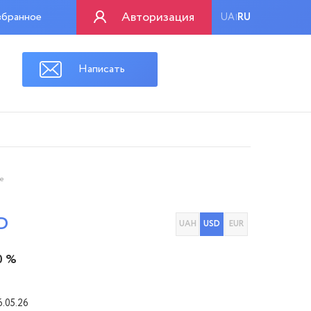
Авторизация
бранное
UA
RU
|
Написать
7
ое
D
UAH
USD
EUR
0 %
6.05.26