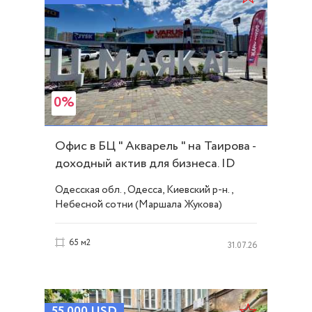
0%
Офис в БЦ " Акварель " на Таирова -
доходный актив для бизнеса. ID
54304
Одесская обл., Одесса, Киевский р-н.,
Небесной сотни (Маршала Жукова)
проспект, Таирова
65 м2
31.07.26
55 000
USD