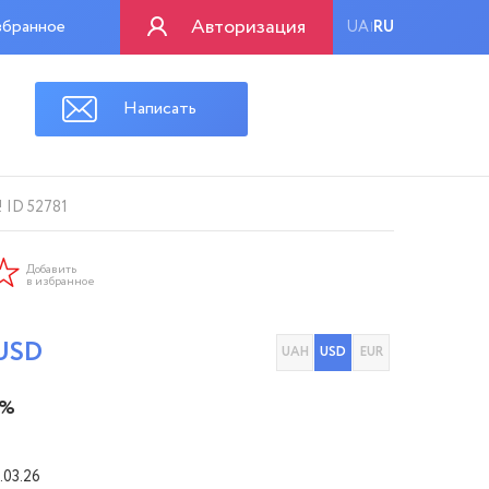
Авторизация
бранное
UA
RU
|
Написать
 ID 52781
Добавить
в избранное
USD
UAH
USD
EUR
 %
.03.26