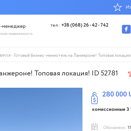
Из
тел.:
+38 (068) 26 - 42 - 742
с-менеджер
еская недвижимость
десса
Готовый бизнес- миниотель на Ланжероне! Топовая локация!
анжероне! Топовая локация! ID 52781
280 000
комиссионные 3
Обновлено:
11