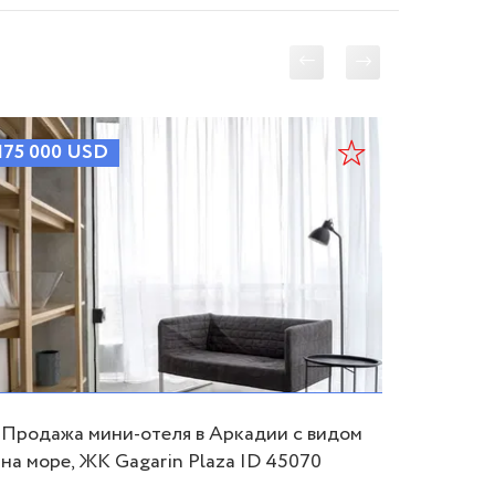
175 000
USD
150 00
Продажа мини-отеля в Аркадии с видом
Продае
на море, ЖК Gagarin Plaza ID 45070
помещ
проспе