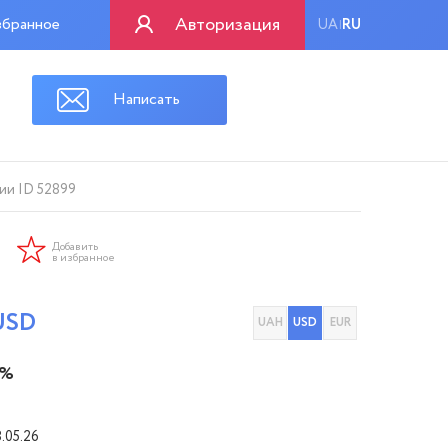
Авторизация
бранное
UA
RU
|
Написать
ии ID 52899
Добавить
в избранное
USD
UAH
USD
EUR
 %
8.05.26