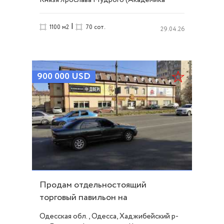
Глушко) проспект, Таирова
|
1100 м2
70 сот.
29.04.26
900 000
USD
Продам отдельностоящий
торговый павильон на
Люстдорфской дороге. ID 27719
Одесская обл., Одесса, Хаджибейский р-