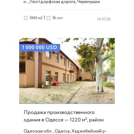
н., Люстдорфская дорога, Черемушки
|
1900 м2
18 сот.
14.07.26
1 000 000
USD
Продажа производственного
здания в Одессе — 1220 м², район
Балковской. ID 49305
Одесская обл., Одесса, Хаджибейский р-