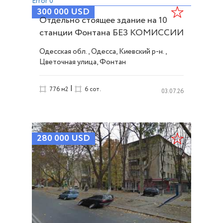
Error 0
300 000
USD
Отдельно стоящее здание на 10
станции Фонтана БЕЗ КОМИССИИ
ID 32526
Одесская обл., Одесса, Киевский р-н.,
Цветочная улица, Фонтан
|
776 м2
6 сот.
03.07.26
280 000
USD