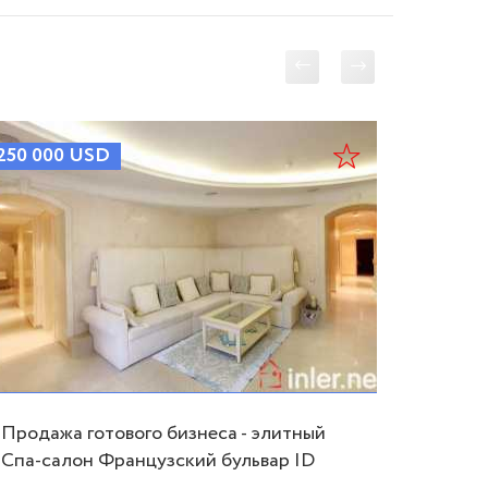
Error 0
250 000
USD
300 00
Отдель
Фонта
Одесская
Цветочн
776 
Продажа готового бизнеса - элитный
Спа-салон Французский бульвар ID