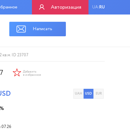
Авторизация
бранное
UA
RU
|
Написать
кв.м. ID 23707
7
Добавить
в избранное
USD
UAH
USD
EUR
 %
6.07.26