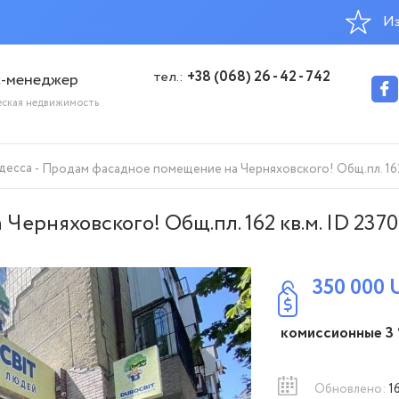
Из
тел.:
+38 (068) 26 - 42 - 742
с-менеджер
еская недвижимость
десса
Продам фасадное помещение на Черняховского! Общ.пл. 162 
ерняховского! Общ.пл. 162 кв.м. ID 2370
350 000
комиссионные 3
Обновлено:
1