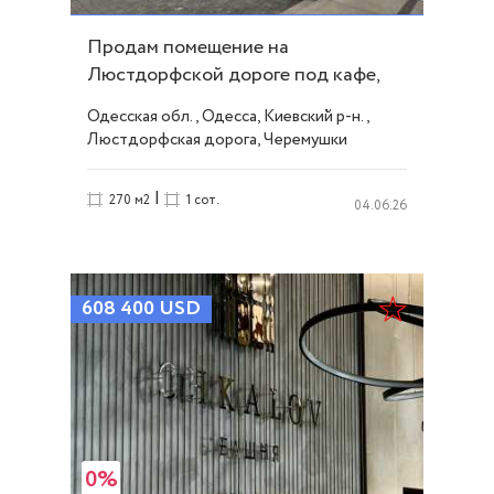
Продам помещение на
Люстдорфской дороге под кафе,
салон, магазин! ID 25645
Одесская обл., Одесса, Киевский р-н.,
Люстдорфская дорога, Черемушки
|
270 м2
1 сот.
04.06.26
608 400
USD
0%