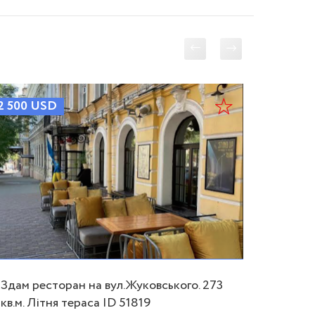
2 500
USD
3 000
U
Здам ресторан на вул.Жуковського. 273
Готови
кв.м. Літня тераса ID 51819
у цент