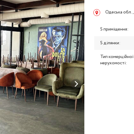
Одеська обл.,
S приміщення:
S ділянки:
Тип комерційної
нерухомості: