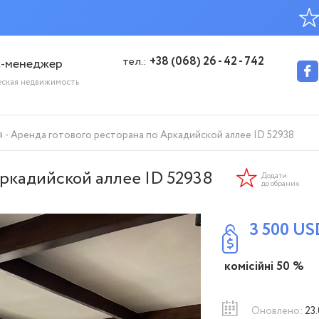
тел.:
+38 (068) 26 - 42 - 742
с-менеджер
еская недвижимость
а
Аренда готового ресторана по Аркадийской аллее ID 52938
ркадийской аллее ID 52938
Додати
до обраних
3 500
US
комісійні 50 %
Оновлено:
23.