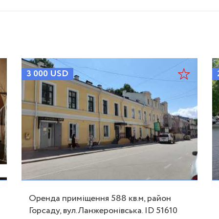
3 000
USD
Оренда приміщення 588 кв.м, район
Горсаду, вул.Ланжеронівська. ID 51610