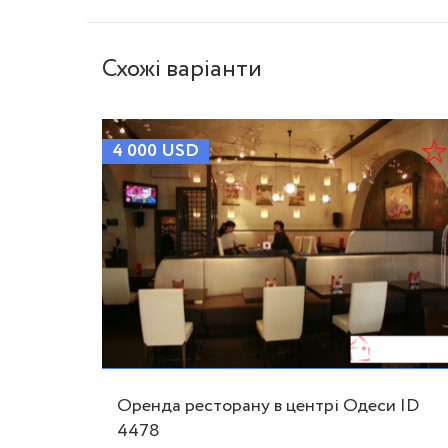
Схожі варіанти
4 000
USD
е-
Оренда ресторану в центрі Одеси ID
4478