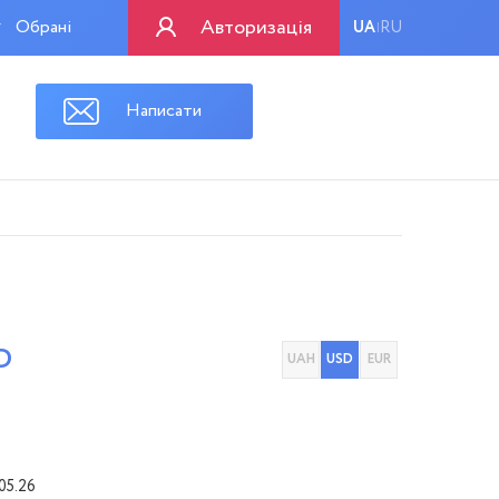
Авторизація
Обрані
UA
RU
|
Написати
D
UAH
USD
EUR
05.26