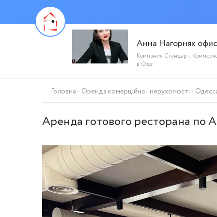
Анна Нагорняк офи
Компания Стандарт. Коммерч
в Оде
Головна
Оренда комерційної нерухомості
Одесс
Аренда готового ресторана по А