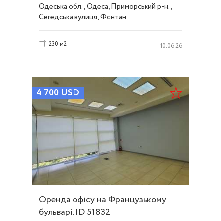
Сегедській. ID 17255
Одеська обл., Одеса, Приморський р-н.,
Сегедська вулиця, Фонтан
230 м2
10.06.26
4 700
USD
Оренда офісу на Французькому
бульварі. ID 51832