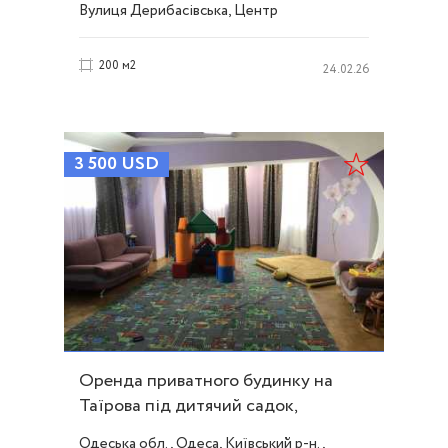
Вулиця Дерибасівська, Центр
200 м2
24.02.26
3 500
USD
Оренда приватного будинку на
Таїрова під дитячий садок,
реабілітаційний центр ID 27454
Одеська обл., Одеса, Київський р-н.,