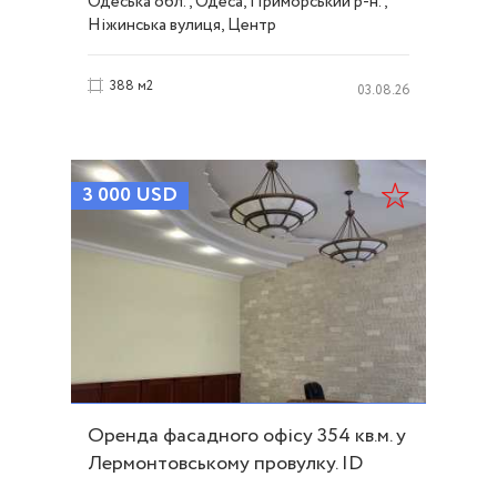
Одеська обл., Одеса, Приморський р-н.,
Ніжинська вулиця, Центр
388 м2
03.08.26
3 000
USD
Оренда фасадного офісу 354 кв.м. у
Лермонтовському провулку. ID
54118