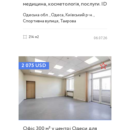
медицина, косметологія, послуги. ID
53822
Одеська обл., Одеса, Київський р-н.,
Спортивна вулиця, Таирова
214 м2
06.07.26
2 075
USD
Офіс 300 м² у центрі Одеси для