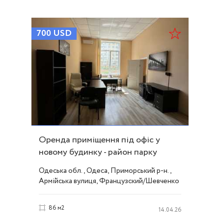
700
USD
Оренда приміщення під офіс у
новому будинку - район парку
Перемоги ID 53790
Одеська обл., Одеса, Приморський р-н.,
Армійська вулиця, Французский/Шевченко
86 м2
14.04.26