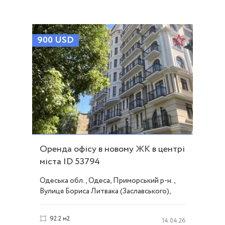
900
USD
Оренда офісу в новому ЖК в центрі
міста ID 53794
Одеська обл., Одеса, Приморський р-н.,
Вулиця Бориса Литвака (Заславського),
Центр
92.2 м2
14.04.26