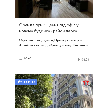
Оренда приміщення під офіс у
новому будинку - район парку
Перемоги ID 53790
Одеська обл., Одеса, Приморський р-н.,
Армійська вулиця, Французский/Шевченко
86 м2
14.04.26
650
USD