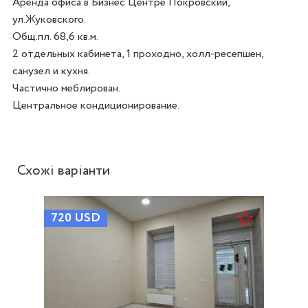
Аренда офиса в Бизнес Центре Покровский, 
ул.Жуковского.

Общ.пл. 68,6 кв.м. 

2 отдельных кабинета, 1 проходно, холл-ресепшен, 
санузел и кухня.

Частично меблирован.

Схожі варіанти
720
USD