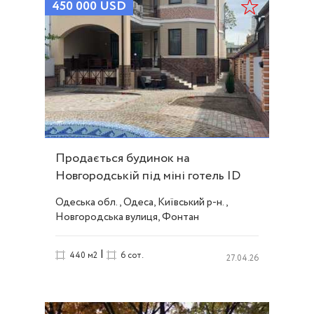
450 000
USD
Продається будинок на
Новгородській під міні готель ID
17301
Одеська обл., Одеса, Київський р-н.,
Новгородська вулиця, Фонтан
|
440 м2
6 сот.
27.04.26