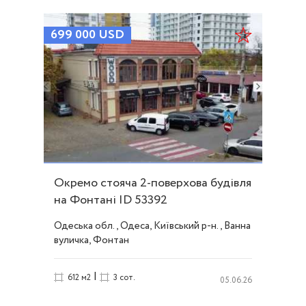
699 000
USD
Окремо стояча 2-поверхова будівля
на Фонтані ID 53392
Одеська обл., Одеса, Київський р-н., Ванна
вуличка, Фонтан
|
612 м2
3 сот.
05.06.26