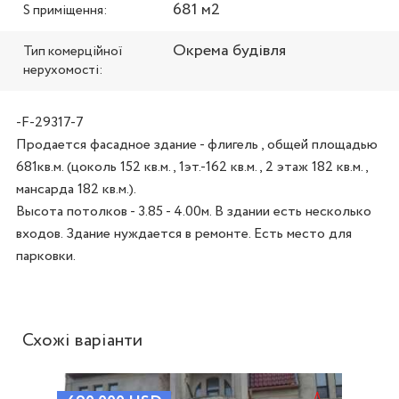
681 м2
S приміщення:
Окрема будівля
Тип комерційної
нерухомості:
-F-29317-7
Продается фасадное здание - флигель , общей площадью 
681кв.м. (цоколь 152 кв.м., 1эт.-162 кв.м., 2 этаж 182 кв.м., 
мансарда 182 кв.м.).

Высота потолков - 3.85 - 4.00м. В здании есть несколько 
входов. Здание нуждается в ремонте. Есть место для 
парковки.
Схожі варіанти