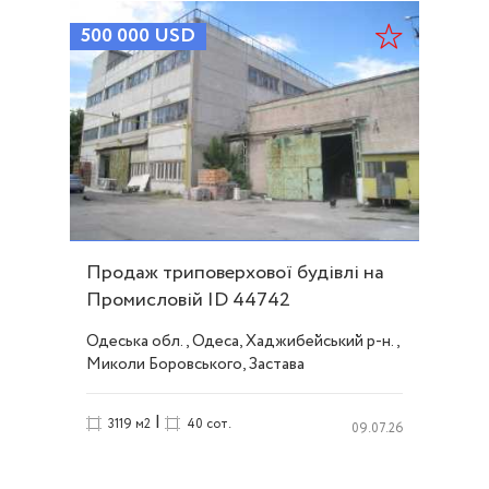
500 000
USD
Продаж триповерхової будівлі на
Промисловій ID 44742
Одеська обл., Одеса, Хаджибейський р-н.,
Миколи Боровського, Застава
|
3119 м2
40 сот.
09.07.26