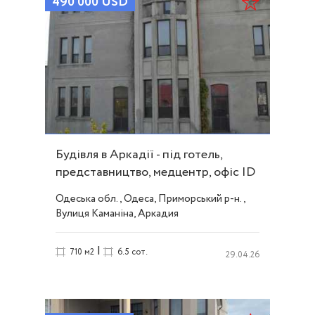
490 000
USD
Будівля в Аркадії - під готель,
представництво, медцентр, офіс ID
4107
Одеська обл., Одеса, Приморський р-н.,
Вулиця Каманіна, Аркадия
|
710 м2
6.5 сот.
29.04.26