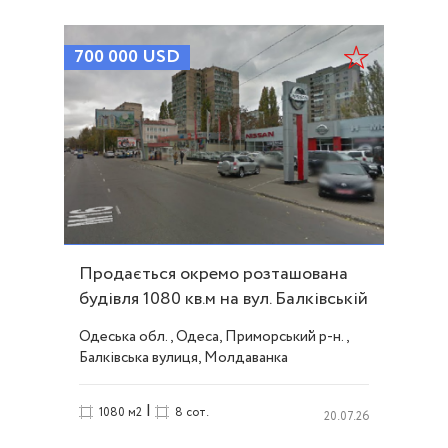
700 000
USD
Продається окремо розташована
будівля 1080 кв.м на вул. Балківській
ID 54006
Одеська обл., Одеса, Приморський р-н.,
Балківська вулиця, Молдаванка
|
1080 м2
8 сот.
20.07.26