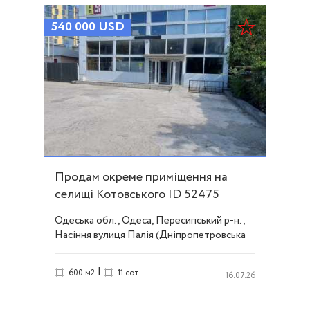
540 000
USD
Продам окреме приміщення на
селищі Котовського ID 52475
Одеська обл., Одеса, Пересипський р-н.,
Насіння вулиця Палія (Дніпропетровська
дорога), Котовского поселок
|
600 м2
11 сот.
16.07.26