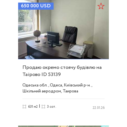
650 000
USD
Продаю окремо стоячу будівлю на
Таїрово ID 53139
Одеська обл., Одеса, Київський р-н.,
Шкільний аеродром, Таирова
|
631 м2
3 сот.
22.01.26