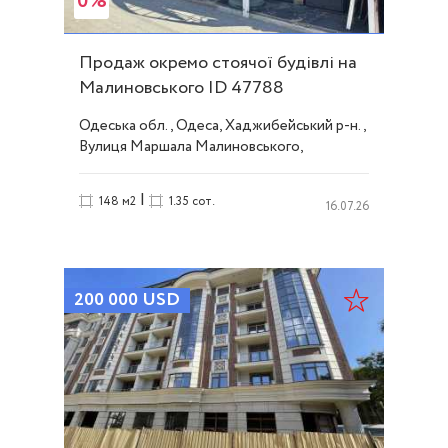
0%
Продаж окремо стоячої будівлі на
Малиновського ID 47788
Одеська обл., Одеса, Хаджибейський р-н.,
Вулиця Маршала Малиновського,
Черемушки
|
148 м2
1.35 сот.
16.07.26
200 000
USD