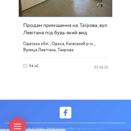
Продам приміщення на Таїрова, вул.
Левітана під будь-який вид
діяльності ID 52867
Одеська обл., Одеса, Київський р-н.,
Вулиця Левітана, Таирова
94 м2
05.06.26
© C 2010 - 2026 Inler.net Всі права захищені