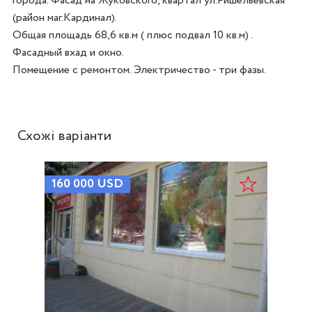
города. Фасад на Жуковского, квартал ул.Ришельевская 
(район маг.Кардинал).

Общая площадь 68,6 кв.м ( плюс подвал 10 кв.м) . 
Фасадный вхад и окно.

Помещение с ремонтом. Электричество - три фазы.
Схожі варіанти
160 000
USD