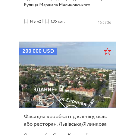
Вулиця Маршала Малиновського,
Черемушки
|
148 м2
1.35 сот.
16.07.26
200 000
USD
Фасадна коробка під клініку, офіс
або ресторан. Львівська/Ялинкова
ID 52172