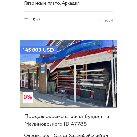
Гагарінське плато, Аркадия
115 м2
18.05.26
145 000
USD
0%
Продаж окремо стоячої будівлі на
Малиновського ID 47788
Одеська обл., Одеса, Хаджибейський р-н.,