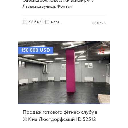
Одеська обл., Одеса, Київський р-н.,
Львівська вулиця, Фонтан
|
233.6 м2
4 сот.
06.07.26
150 000
USD
Продаж готового фітнес-клубу в
ЖК на Люстдорфській ID 52512