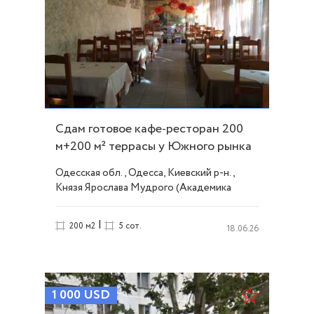
Сдам готовое кафе-ресторан 200
м+200 м² террасы у Южного рынка
ID 51907
Одесская обл., Одесса, Киевский р-н.,
Князя Ярослава Мудрого (Академика
Глушко) проспект, Таирова
|
200 м2
5 сот.
18.06.26
1 000
USD