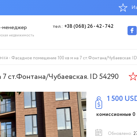
Из
тел.:
+38 (068) 26 - 42 - 742
с-менеджер
еская недвижимость
есса
Фасадное помещение 100 кв м на 7 ст.Фонтана/Чубаевская. I
 7 ст.Фонтана/Чубаевская. ID 54290
1 500
US
комиссионные 0
Обновлено:
2