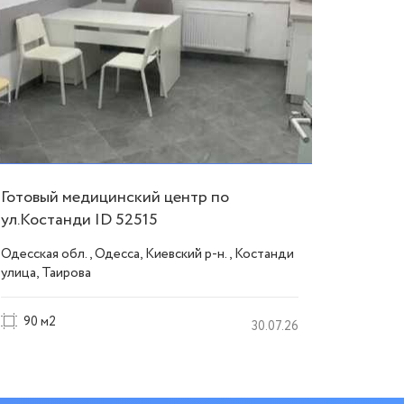
Готовый медицинский центр по
Презен
ул.Костанди ID 52515
Францу
53546
Одесская обл., Одесса, Киевский р-н., Костанди
Одесская
улица, Таирова
Француз
90 м2
180 
30.07.26