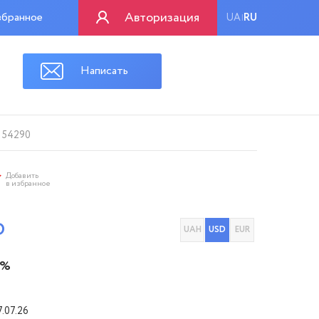
Авторизация
бранное
UA
RU
|
Написать
D 54290
Добавить
в избранное
D
UAH
USD
EUR
 %
7.07.26