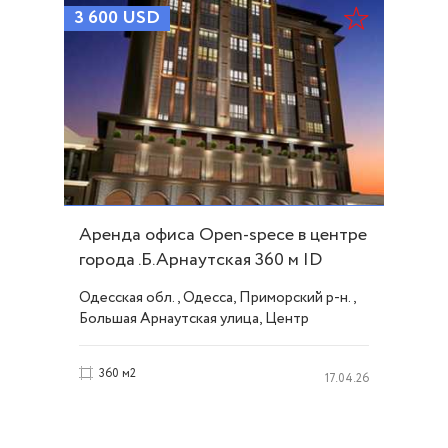
3 600
USD
Аренда офиса Оpen-spece в центре
города .Б.Арнаутская 360 м ID
53481
Одесская обл., Одесса, Приморский р-н.,
Большая Арнаутская улица, Центр
360 м2
17.04.26