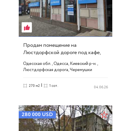
Продам помещение на
Люстдорфской дороге под кафе,
салон, магазин! ID 25645
Одесская обл., Одесса, Киевский р-н.,
Люстдорфская дорога, Черемушки
|
270 м2
1 сот.
04.06.26
280 000
USD