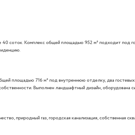
ке 40 соток. Комплекс общей площадью 952 м² подходит под го
иденцию.

щей площадью 716 м² под внутреннюю отделку, два гостевых 
собственности. Выполнен ландшафтный дизайн, оборудована си
ство, природный газ, городская канализация, собственная сква