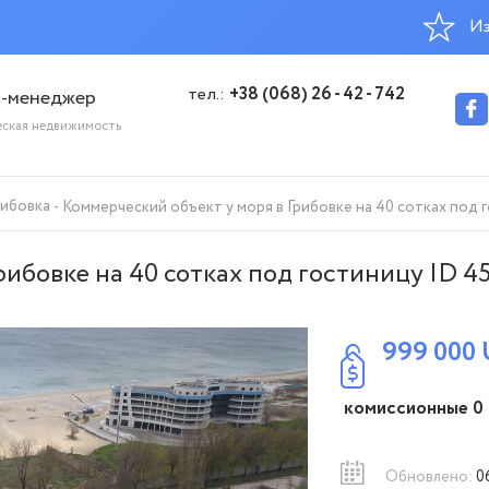
Из
тел.:
+38 (068) 26 - 42 - 742
с-менеджер
еская недвижимость
рибовка
Коммерческий объект у моря в Грибовке на 40 сотках под 
ибовке на 40 сотках под гостиницу ID 4
999 000
комиссионные 0
Обновлено:
0