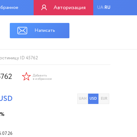
Авторизация
бранное
UA
RU
|
Написать
гостиницу ID 45762
5762
Добавить
в избранное
USD
UAH
USD
EUR
 %
6.07.26