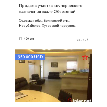
Продажа участка коvмерческого
назначения возле Объездной
дороги Одессы ID 54342
Одесская обл., Беляевский р-н.,
Нерубайское, Хуторской переулок,
Нерубайское
400 сот.
04.08.26
950 000
USD