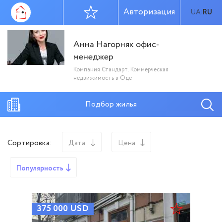
Авторизация
UA
RU
|
Анна Нагорняк офис-
менеджер
Компания Стандарт. Коммерческая
недвижимость в Оде
Подбор жилья
Сортировка:
Дата
Цена
Популярность
375 000
USD