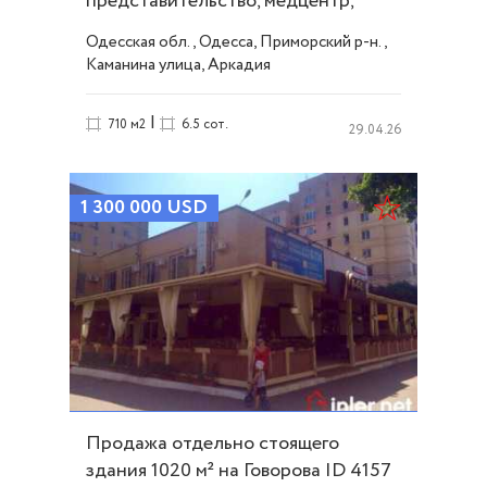
представительство, медцентр,
офис ID 4107
Одесская обл., Одесса, Приморский р-н.,
Каманина улица, Аркадия
|
710 м2
6.5 сот.
29.04.26
1 300 000
USD
Продажа отдельно стоящего
здания 1020 м² на Говорова ID 4157