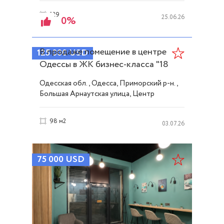
229 сот.
25.06.26
0%
В продаже помещение в центре
125 000
USD
Одессы в ЖК бизнес-класса "18
Жемчужина" ID 54232
Одесская обл., Одесса, Приморский р-н.,
Большая Арнаутская улица, Центр
98 м2
03.07.26
75 000
USD