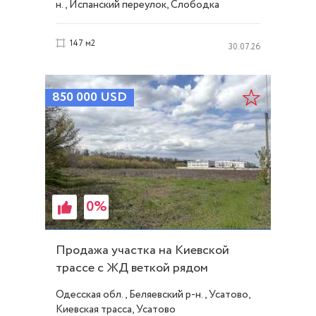
н., Испанский переулок, Слободка
147 м2
30.07.26
850 000
USD
0%
Продажа участка на Киевской
трассе с ЖД веткой рядом
(клеверный мост) ID 54155
Одесская обл., Беляевский р-н., Усатово,
Киевская трасса, Усатово