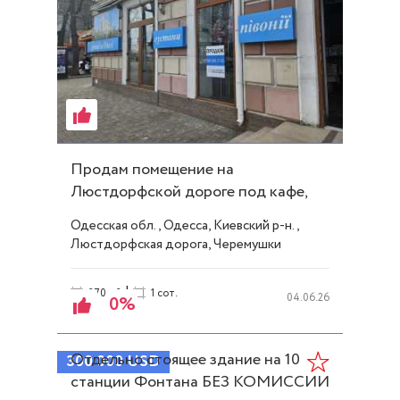
Продам помещение на
Люстдорфской дороге под кафе,
салон, магазин! ID 25645
Одесская обл., Одесса, Киевский р-н.,
Люстдорфская дорога, Черемушки
|
270 м2
1 сот.
04.06.26
0%
Отдельно стоящее здание на 10
300 000
USD
станции Фонтана БЕЗ КОМИССИИ