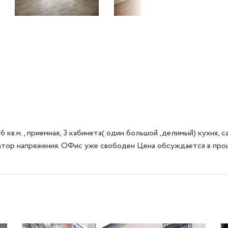
6 кв.м., приемная, 3 кабинета( один большой ,делимый) кухня, 
затор напряжения. ОФис уже свободен Цена обсуждается в проц