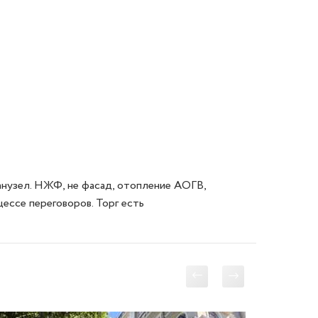
санузел. НЖФ, не фасад, отопление АОГВ, 
ессе переговоров. Торг есть