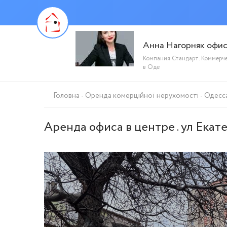
Анна Нагорняк офи
Компания Стандарт. Коммерч
в Оде
Головна
Оренда комерційної нерухомості
Одесс
Аренда офиса в центре . ул Ека