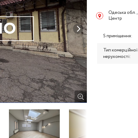
Одеська обл.,
Центр
НО
S приміщення:
Тип комерційної
нерухомості: