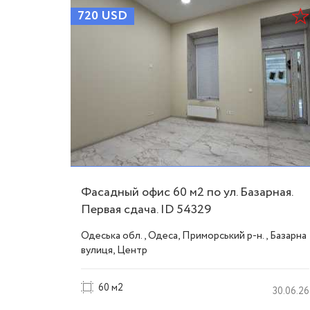
720
USD
у
Фасадный офис 60 м2 по ул. Базарная.
 ID
Первая сдача. ID 54329
оспект
Одеська обл., Одеса, Приморський р-н., Базарна
шка),
вулиця, Центр
60 м2
28.04.26
30.06.26