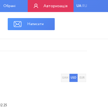
Авторизація
Обрані
UA
RU
|
Написати
UAH
USD
EUR
12.25