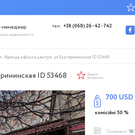
тел.:
+38 (068) 26 - 42 - 742
с-менеджер
еская недвижимость
а
Аренда офиса в центре . ул Екатерининская ID 53468
терининская ID 53468
Додати
до обраних
700
USD
комісійні 50 %
Оновлено:
10.