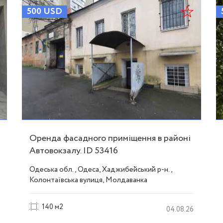
500
USD
Оренда фасадного приміщення в районі
Автовокзалу. ID 53416
Одеська обл., Одеса, Хаджибейський р-н.,
Колонтаївська вулиця, Молдаванка
140 м2
04.08.26