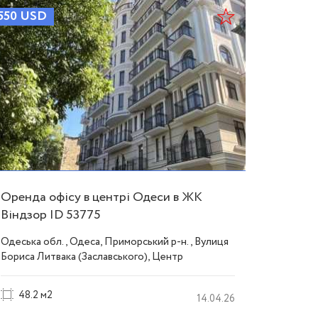
550
USD
700
US
Оренда офісу в центрі Одеси в ЖК
Оренда
Віндзор ID 53775
будинк
53790
Одеська обл., Одеса, Приморський р-н., Вулиця
Одеська 
Бориса Литвака (Заславського), Центр
Армійсь
48.2 м2
86 м
14.04.26