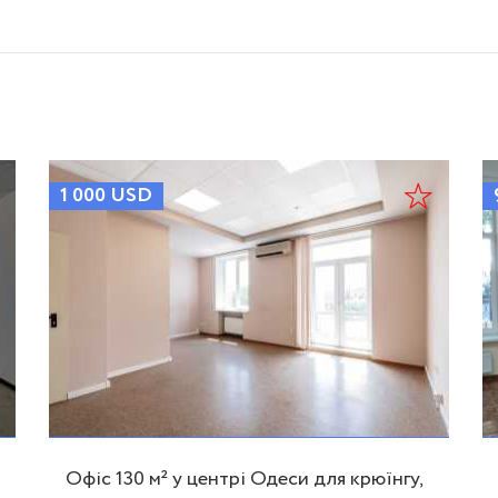
1 000
USD
Офіс 130 м² у центрі Одеси для крюїнгу,