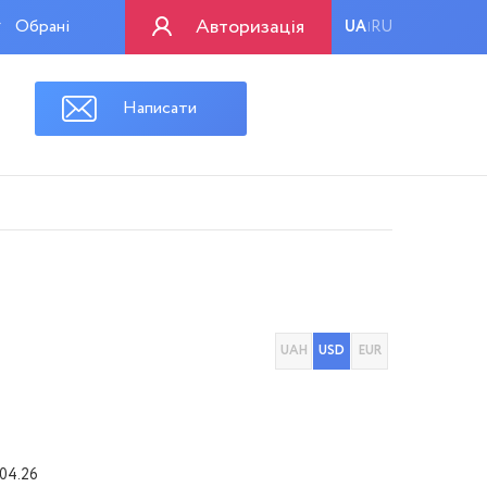
Авторизація
Обрані
UA
RU
|
Написати
UAH
USD
EUR
.04.26