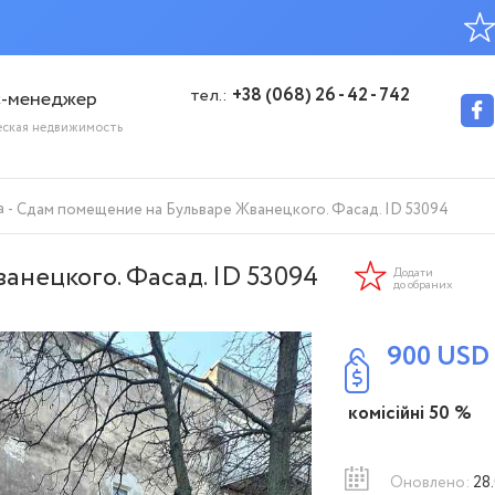
тел.:
+38 (068) 26 - 42 - 742
с-менеджер
еская недвижимость
а
Сдам помещение на Бульваре Жванецкого. Фасад. ID 53094
нецкого. Фасад. ID 53094
Додати
до обраних
900
USD
комісійні 50 %
Оновлено:
28