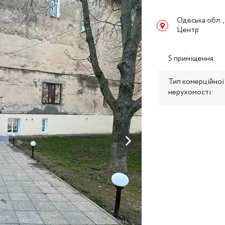
Одеська обл.,
Центр
S приміщення:
Тип комерційної
нерухомості: