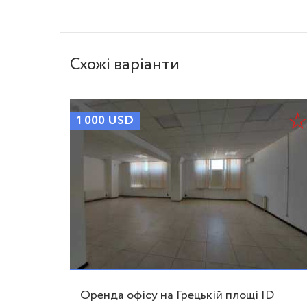
Схожі варіанти
1 000
USD
Оренда офісу на Грецькій площі ID