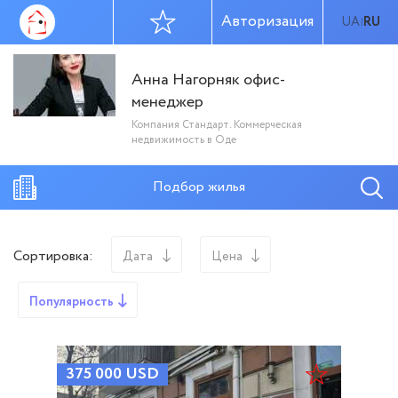
Авторизация
UA
RU
|
Анна Нагорняк офис-
менеджер
Компания Стандарт. Коммерческая
недвижимость в Оде
Подбор жилья
Сортировка:
Дата
Цена
Популярность
375 000
USD