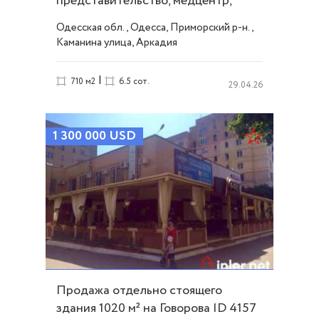
представительство, медцентр,
офис ID 4107
Одесская обл., Одесса, Приморский р-н.,
Каманина улица, Аркадия
|
710 м2
6.5 сот.
29.04.26
1 300 000
USD
Продажа отдельно стоящего
здания 1020 м² на Говорова ID 4157