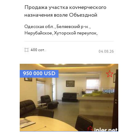
Продажа участка коvмерческого
назначения возле Объездной
дороги Одессы ID 54342
Одесская обл., Беляевский р-н.,
Нерубайское, Хуторской переулок,
Нерубайское
400 сот.
04.08.26
950 000
USD