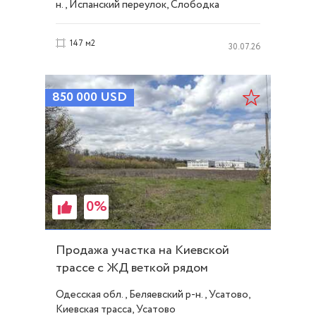
н., Испанский переулок, Слободка
147 м2
30.07.26
850 000
USD
0%
Продажа участка на Киевской
трассе с ЖД веткой рядом
(клеверный мост) ID 54155
Одесская обл., Беляевский р-н., Усатово,
Киевская трасса, Усатово