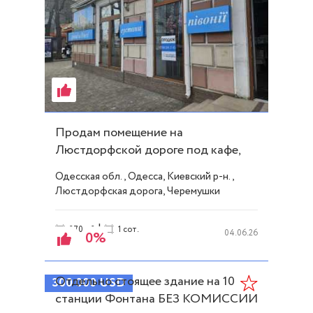
Продам помещение на
Люстдорфской дороге под кафе,
салон, магазин! ID 25645
Одесская обл., Одесса, Киевский р-н.,
Люстдорфская дорога, Черемушки
|
270 м2
1 сот.
04.06.26
0%
Отдельно стоящее здание на 10
300 000
USD
станции Фонтана БЕЗ КОМИССИИ