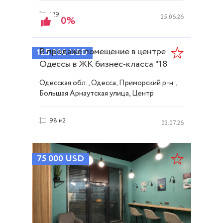
229 сот.
25.06.26
0%
В продаже помещение в центре
125 000
USD
Одессы в ЖК бизнес-класса "18
Жемчужина" ID 54232
Одесская обл., Одесса, Приморский р-н.,
Большая Арнаутская улица, Центр
98 м2
03.07.26
75 000
USD